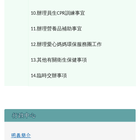
辦理員生
訓練事宜
10.
CPR
辦理營養品補助事宜
11.
辦理愛心媽媽環保服務團工作
12.
其他有關衛生保健事項
13.
臨時交辦事項
14.
左邊區域內容
行政中心
明義簡介