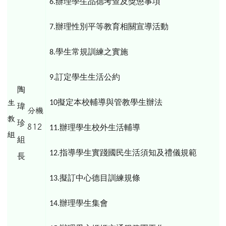
辦理學生品德考查及獎懲事項
6.
辦理性別平等教育相關宣導活動
7.
學生常規訓練之實施
8.
訂定學生生活公約
9.
陶
擬定本校輔導與管教學生辦法
生
10
瑋
分機
教
珍
812
辦理學生校外生活輔導
11.
組
組
指導學生實踐國民生活須知及禮儀規範
12.
長
擬訂中心德目訓練規條
13.
辦理學生集會
14.