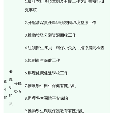
擬訂本組各項章則及有關工作之計畫執行研
1.
究事項
分配清潔責任區維護校園環境整潔工作
2.
推動垃圾分類資源回收工作
3.
組訓衛生隊員、環保小尖兵，指導晨間檢查
4.
規劃衛生保健工作
5.
張
辦理健康促進學校工作
6.
義
衛
分機
推展學生衛生保健有關活動
7.
明
生
825
組
組
辦理學生團體平安保險
8.
長
推動學生環境保護教育有關活動
9.