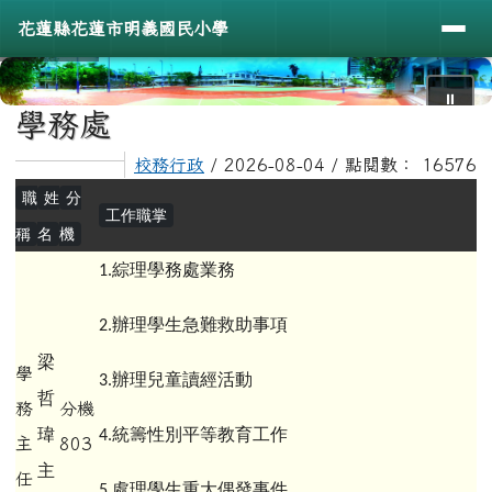
導覽列
花蓮縣花蓮市明義國民小學
跳至主內容區
花蓮縣花蓮市明義國民小學
⏸
頁尾區域
主內容區域
學務處
校務行政
/ 2026-08-04 / 點閱數： 16576
職
姓
分
工作職掌
稱
名
機
綜理學務處業務
1.
辦理學生急難救助事項
2.
梁
學
辦理兒童讀經活動
3.
哲
務
分機
瑋
統籌性別平等教育工作
4.
主
803
主
任
處理學生重大偶發事件
5.