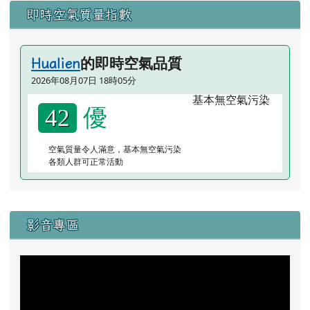
即時空氣質量指數
的即時空氣品質
Hualien
2026年08月07日 18時05分
優
42
空氣質量令人滿意，基本無空氣污染
各類人群可正常活動
右邊區域內容
影音專區