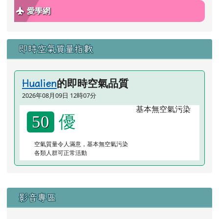
愛學網
即時空氣質量指數
的即時空氣品質
Hualien
2026年08月09日 12時07分
優
50
空氣質量令人滿意，基本無空氣污染
各類人群可正常活動
右邊區域內容
影音專區