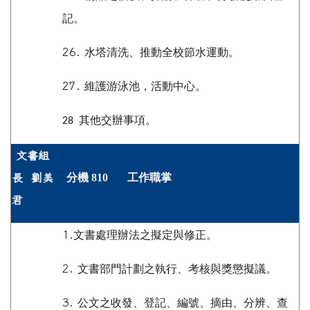
記。
26.
水塔清洗
、
推動全校節水運動。
27.
維護游泳池，活動中心。
其他交辦事項。
28
文書組
分機 810 工作職掌
長 劉美
君
1.
文書處理辦法之擬定與修正。
2.
文書部門計劃之執行、考核與獎懲擬議。
3.
公文之收發、登記、編號、摘由、分辨、查