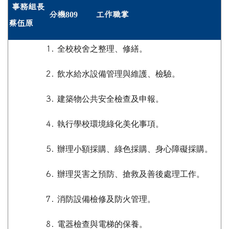
事務組長
分機
809
工作職掌
蔡伍原
1.
全校校舍之整理、修繕。
2.
飲水給水設備管理與維護
、
檢驗。
3.
建築物公共安全檢查及申報。
4.
執行學校環境綠化美化事項。
5.
辦理小額採購
、
綠色採購
、
身心障礙採購。
6.
辦理災害之預防、搶救及善後處理工作。
7.
消防設備檢修及防火管理。
8.
電器檢查與電梯的保養。