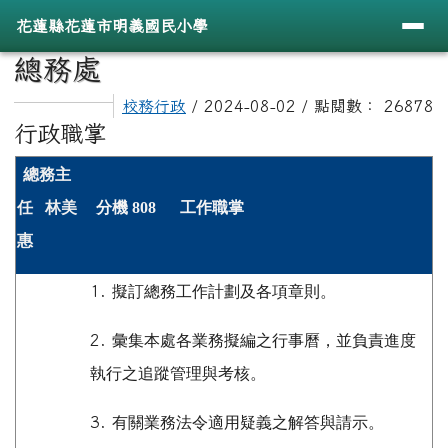
導覽列
花蓮縣花蓮市明義國民小學
跳至主內容區
花蓮縣花蓮市明義國民小學
頁尾區域
主內容區域
總務處
⏸
校務行政
/ 2024-08-02 / 點閱數： 26878
行政職掌
總務主
任 林美
分機 808 工作職掌
惠
1.
擬訂總務工作計劃及各項章則。
2.
彙集本處各業務擬編之行事曆，並負責進度
執行之追蹤管理與考核。
3.
有關業務法令適用疑義之解答與請示。