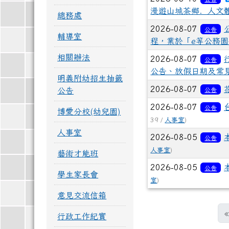
漫遊山城茶鄉．人文
總務處
2026-08-07
公告
115年度新生報名抽籤公告
本校參加114學年度太平洋盃第
輔導室
程，業於「e等公務園
相關辦法
2026-08-07
公告
公告、放假日期及常
明義附幼招生抽籤
2026-08-07
公告
公告
2026-08-07
公告
博愛分校(幼兒園)
39 /
人事室
)
人事室
2026-08-05
公告
人事室
)
藝術才能班
2026-08-05
公告
學生家長會
室
)
意見交流信箱
«
行政工作紀實