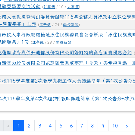
體驗暨學習交流活動
(
江亭儀
/ 10 /
人事室
)
公務人員保障暨培訓委員會辦理115年公務人員行政中立數位學
12屆全國中小學網路小論文專題暨本土使命式行動研究競賽，獲
+學習平臺」上架
(
江亭儀
/ 24 /
學校新聞
)
行政院人事行政總處檢送原住民族委員會公告新版「原住民族歲
見問題集）1份
(
江亭儀
/ 33 /
學校新聞
)
花蓮縣政府與傑升通信股份有限公司簽訂特約商店消費優惠合約
台灣電力股份有限公司花蓮區營業處辦理「今天，與幸福香遇」
本校115學年度第2次教學支援工作人員甄選簡章（第1次公告分
本校115學年度第4次代理(課)教師甄選簡章（第1次公告分6次
(目前頁次)
下
‹
1
2
3
4
5
6
7
8
9
10
›