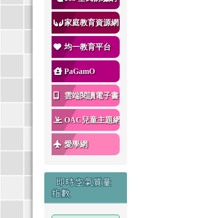
家庭教育資源網
均一教育平台
PaGamO
雲端閱讀電子書
OAC兒童主題網
愛學網
即時空氣質量
指數