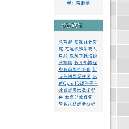
學生請假單
教育網站
教育部
花蓮縣教育
處
花蓮校務系統入
口網
教師在職進修
資訊網
教育部課程
與教學整合平臺
新
版英語學習護照
花
蓮OpenID認證平台
教育部雲端電子郵
件
教育部教育雲
學習扶助評量分析