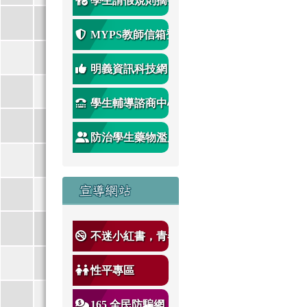
學生請假規則摘要
MYPS教師信箱登
入
明義資訊科技網
學生輔導諮商中心
防治學生藥物濫用
宣導
宣導網站
不迷小紅書，青春
不迷途
性平專區
165 全民防騙網