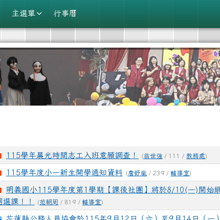
學
主選單
行事曆
域
115學年晨光時間志工入班意願調查！
(
翁世強
/ 111 /
教務處
)
115學年度小一新生開學通知資料
(
詹舒嵐
/ 239 /
輔導室
)
明義國小115學年度第1學期【課後社團】將於8/10(一)開
團選課！！
(
范朝周
/ 819 /
輔導室
)
花蓮縣公務人員協會於115年9月12日（六）至9月14日（