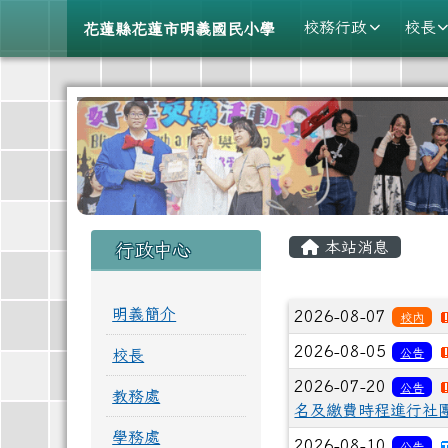
導覽列
跳至主內容區
花蓮縣花蓮市明義國民小
校務行政
校長
花蓮縣花蓮市明義國民小學
頁尾區域
主內容區
左邊區域內容
本站消息
行政中心
文章列表
明義簡介
2026-08-07
校內
2026-08-05
公告
校長
2026-07-20
公告
教務處
名及繳費時程進行社
學務處
2026-08-10
公告