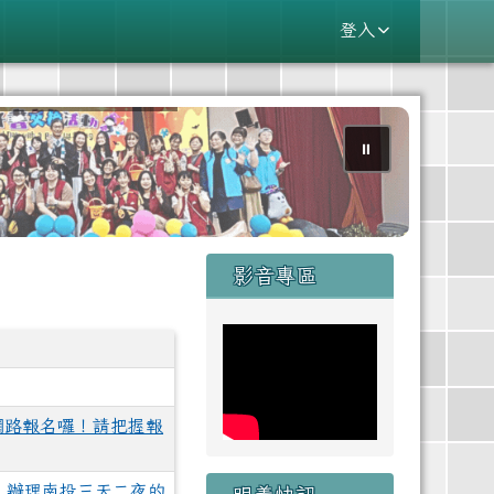
登入
⏸
右邊區域內容
影音專區
始網路報名囉！請把握報
一）辦理南投三天二夜的