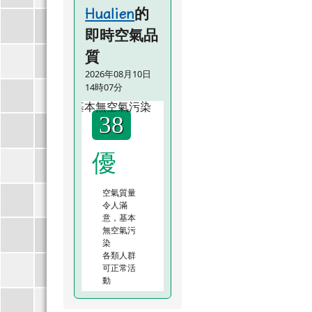
的
Hualien
即時空氣品
質
2026年08月10日
14時07分
38
優
空氣質量
令人滿
意，基本
無空氣污
染
各類人群
可正常活
動