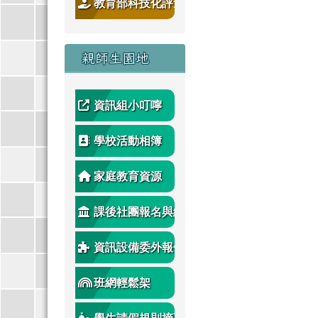
教育部科技化評量
親師生園地
資訊組小叮嚀
學校活動相簿
家庭教育資源
課後社團報名與繳
費
資訊設備委外報修
班網輕鬆架