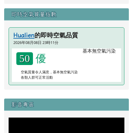
即時空氣質量指數
的即時空氣品質
Hualien
2026年08月08日 23時11分
優
50
空氣質量令人滿意，基本無空氣污染
各類人群可正常活動
右邊區域內容
影音專區