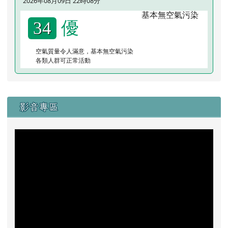
2026年08月09日 22時08分
優
34
空氣質量令人滿意，基本無空氣污染
各類人群可正常活動
右邊區域內容
影音專區