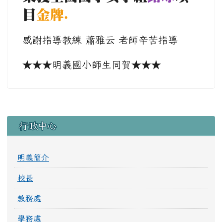
目
金牌.
感謝指導教練 蕭雅云 老師辛苦指導
★★★明義國小師生同賀★★★
左邊區域內容
行政中心
明義簡介
校長
教務處
學務處