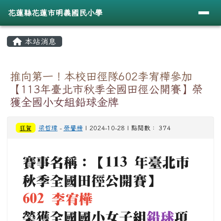
導覽列
花蓮縣花蓮市明義國民小學
跳至主內容區
花蓮縣花蓮市明義國民小學
頁尾區域
主內容區域
本站消息
⏸
推向第一！本校田徑隊602李宥樺參加
【113年臺北市秋季全國田徑公開賽】榮
獲全國小女組鉛球金牌
狂賀
梁哲瑋
-
榮譽榜
| 2024-10-28 | 點閱數： 374
賽事名稱：【113 年臺北市
秋季全國田徑公開賽】
602 李宥樺
榮獲全國國小女子組
鉛球
項