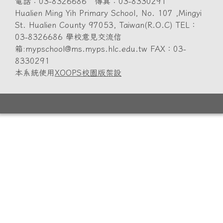
電話：03-8326686 傳真：03-8330291
Hualien Ming Yih Primary School, No. 107 ,Mingyi
St. Hualien County 97053, Taiwan(R.O.C) TEL：
03-8326686 學校意見交流信
箱:mypschool@ms.myps.hlc.edu.tw FAX：03-
8330291
本系統使用
XOOPS校園版架設