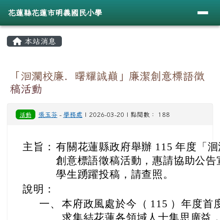
導覽列
花蓮縣花蓮市明義國民小學
跳至主內容區
花蓮縣花蓮市明義國民小學
頁尾區域
主內容區域
本站消息
⏸
「洄瀾校廉．曙耀誠巔」廉潔創意標語徵
稿活動
活動
張玉芬
-
學務處
| 2026-03-20 | 點閱數： 188
主旨：
有關花蓮縣政府舉辦 115 年度
創意標語徵稿活動，惠請協助公告
學生踴躍投稿，請查照。
說明：
一、
本府政風處於今（ 115 ）年度
求集結花蓮各領域人士集思廣益