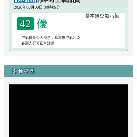
2026年08月08日 00時09分
優
42
空氣質量令人滿意，基本無空氣污染
各類人群可正常活動
右邊區域內容
影音專區