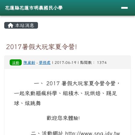
導覽列
花蓮縣花蓮市明義國民小學
跳至主內容區
花蓮縣花蓮市明義國民小學
頁尾區域
主內容區域
本站消息
⏸
2017暑假大玩家夏令營!
活動
陳黛齡
-
學務處
| 2017-06-19 | 點閱數： 1374
一、 2017 暑假大玩家夏令營令營，
一起來動腦瘋科學、組積木、玩烘焙、踢足
球、炫跳舞
歡迎您來體
驗!
二、活動網址 http://www.sng.idv.tw