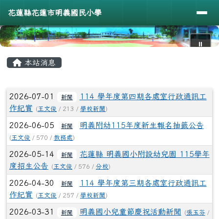
導覽列
花蓮縣花蓮市明義國民小學
跳至主內容區
花蓮縣花蓮市明義國民小學
⏸
頁尾區域
主內容區域
本站消息
文章列表
2026-07-01
114 學年度第四期各處室行政通訊工
新聞
作紀實
(
王文俊
/ 213 /
學校新聞
)
2026-06-05
明義附幼115年度新生報名抽籤公告
新聞
(
王文俊
/ 570 /
教務處
)
2026-05-14
花蓮縣 明義國小附設幼兒園 115學年
新聞
度招生公告
(
王文俊
/ 576 /
分校
)
2026-04-30
114 學年度第三期各處室行政通訊工
新聞
作紀實
(
王文俊
/ 257 /
學校新聞
)
2026-03-31
明義國小兒童節慶祝活動新聞
新聞
(
張玉芬
/