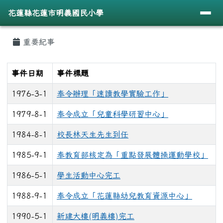
導覽列
花蓮縣花蓮市明義國民小學
跳至主內容區
花蓮縣花蓮市明義國民小學
頁尾區域
主內容區域
重要紀事
⏸
事件日期
事件標題
1976-3-1
奉令辦理「速讀教學實驗工作」
1979-8-1
奉令成立「兒童科學研習中心」
1984-8-1
校長林天生先生到任
1985-9-1
奉教育部核定為「重點發展體操運動學校」
1986-5-1
學生活動中心完工
1988-9-1
奉令成立「花蓮縣幼兒教育資源中心」
1990-5-1
新建大樓(明義樓)完工