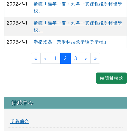
2002-9-1
榮獲「標竿一百、九年一貫課程推手特優學
校」
2003-9-1
榮獲「標竿一百、九年一貫課程推手特優學
校」
2003-9-1
奉指定為「奈米科技教學種子學校」
第一頁
上一頁
(目前頁次)
下一頁
最後頁
«
‹
1
2
3
›
»
時間軸模式
左邊區域內容
行政中心
明義簡介