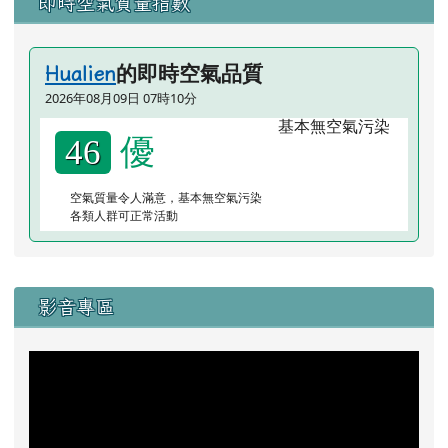
即時空氣質量指數
的即時空氣品質
Hualien
2026年08月09日 07時10分
優
46
空氣質量令人滿意，基本無空氣污染
各類人群可正常活動
右邊區域內容
影音專區