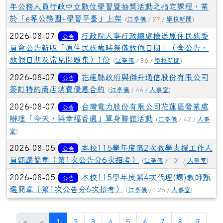
年公務人員行政中立數位學習暨抽獎活動之指定課程，業
於「e等公務園+學習平臺」上架
(
江亭儀
/ 27 /
學校新聞
)
2026-08-07
行政院人事行政總處檢送原住民族委
公告
員會公告新版「原住民族歲時祭儀放假日期」（含公告、
放假日期及常見問題集）1份
(
江亭儀
/ 36 /
學校新聞
)
2026-08-07
花蓮縣政府與傑升通信股份有限公司
公告
簽訂特約商店消費優惠合約
(
江亭儀
/ 46 /
人事室
)
2026-08-07
台灣電力股份有限公司花蓮區營業處
公告
辦理「今天，與幸福香遇」單身聯誼活動
(
江亭儀
/ 42 /
人事
室
)
2026-08-05
本校115學年度第2次教學支援工作人
公告
員甄選簡章（第1次公告分6次招考）
(
江亭儀
/ 101 /
人事室
)
2026-08-05
本校115學年度第4次代理(課)教師甄
公告
選簡章（第1次公告分6次招考）
(
江亭儀
/ 126 /
人事室
)
(目前頁次)
«
‹
1
2
3
4
5
6
7
8
9