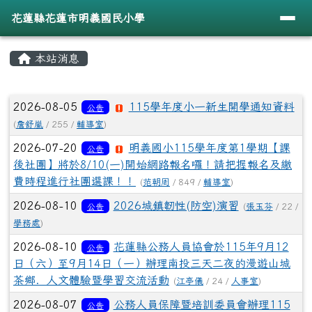
導覽列
花蓮縣花蓮市明義國民小學
跳至主內容區
花蓮縣花蓮市明義國民小學
頁尾區域
主內容區域
本站消息
⏸
文章列表
2026-08-05
115學年度小一新生開學通知資料
公告
(
詹舒嵐
/ 255 /
輔導室
)
2026-07-20
明義國小115學年度第1學期【課
公告
後社團】將於8/10(一)開始網路報名囉！請把握報名及繳
費時程進行社團選課！！
(
范朝周
/ 849 /
輔導室
)
2026-08-10
2026城鎮韌性(防空)演習
公告
(
張玉芬
/ 22 /
學務處
)
2026-08-10
花蓮縣公務人員協會於115年9月12
公告
日（六）至9月14日（一）辦理南投三天二夜的漫遊山城
茶鄉．人文體驗暨學習交流活動
(
江亭儀
/ 24 /
人事室
)
2026-08-07
公務人員保障暨培訓委員會辦理115
公告