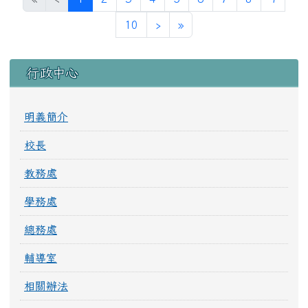
下一頁
最後頁
10
›
»
左邊區域內容
行政中心
明義簡介
校長
教務處
學務處
總務處
輔導室
相關辦法