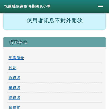
導覽列
花蓮縣花蓮市明義國民小學
跳至主內容區
花蓮縣花蓮市明義國民小學
頁尾區域
主內容區域
使用者訊息不對外開放
⏸
左邊區域內容
行政中心
明義簡介
校長
教務處
學務處
總務處
輔導室