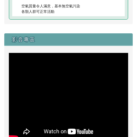
空氣質量令人滿意，基本無空氣污染
各類人群可正常活動
右邊區域內容
影音專區