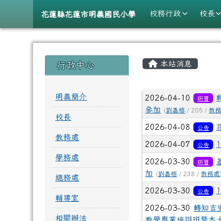
導覽列
跳至主內容區
花蓮縣花蓮市明義國民小
校務行政
校長
花蓮縣花蓮市明義國民小學
頁尾區域
主內容區
左邊區域內容
本站消息
行政中心
文章列表
明義簡介
2026-04-10
研習
參加
(
劉嘉榕
/ 205 /
教
校長
2026-04-08
公告
教務處
2026-04-07
公告
學務處
2026-03-30
研習
加
(
劉嘉榕
/ 238 /
教務處
總務處
2026-03-30
公告
輔導室
2026-03-30
轉知吉
相關辦法
教學專業培訓班暨本土