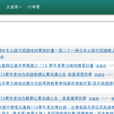
學
主選單
行事曆
域
轉知本土語文認證培訓實施計畫─第二十一梯次本土語文認證線
務處
)
花蓮縣花蓮市明義國小 114 學年度學力檢測練習計畫
(
劉嘉榕
/ 27
114學年度校內英語朗讀比賽成績公告,恭喜得獎同學
(
劉嘉榕
/ 421
基本學力檢核試題方向說明與教學策略運用增能研習(低年級國語
)
114學年度校內數學比賽成績公告，恭喜獲獎同學
(
劉嘉榕
/ 647 /
安國中辦理花蓮縣114學年度台灣台語、台灣客語及原住民族語
語言 (臺客原)教學支援人員認證換證計畫(現職教師、退休教師