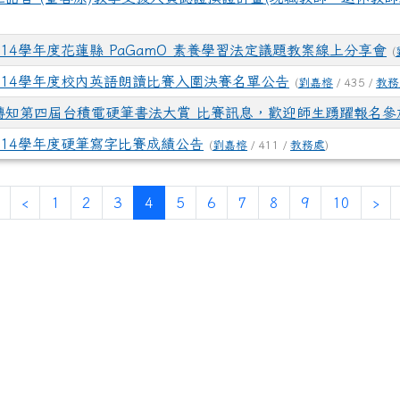
114學年度花蓮縣 PaGamO 素養學習法定議題教案線上分享會
(
114學年度校內英語朗讀比賽入圍決賽名單公告
(
劉嘉榕
/ 435 /
教務
轉知第四屆台積電硬筆書法大賞 比賽訊息，歡迎師生踴躍報名參
114學年度硬筆寫字比賽成績公告
(
劉嘉榕
/ 411 /
教務處
)
第一頁
上一頁
(目前頁次)
下
‹
1
2
3
4
5
6
7
8
9
10
›