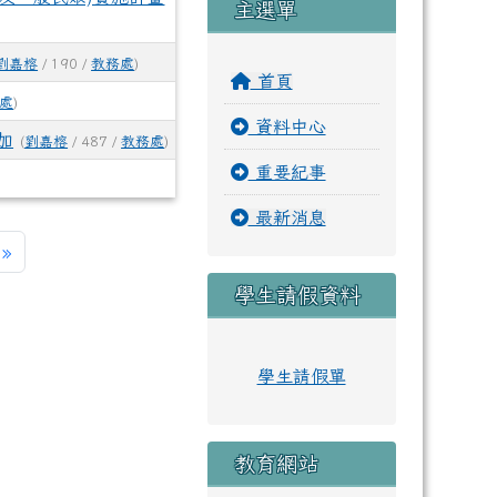
主選單
劉嘉榕
/ 190 /
教務處
)
首頁
處
)
資料中心
加
(
劉嘉榕
/ 487 /
教務處
)
重要紀事
最新消息
一頁
最後頁
»
學生請假資料
學生請假單
教育網站