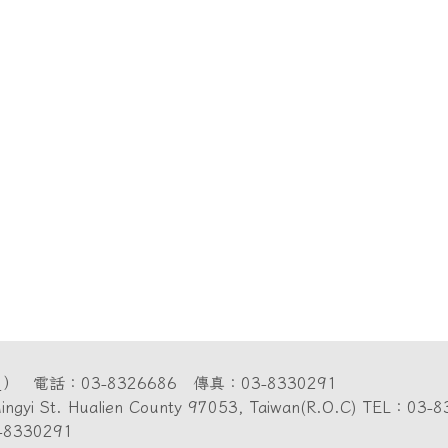
圖
） 電話：03-8326686 傳真：03-8330291
7 ,Mingyi St. Hualien County 97053, Taiwan(R.O.C) TE
-8330291