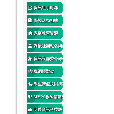
資訊組小叮嚀
學校活動相簿
家庭教育資源
課後社團報名與繳
費
資訊設備委外報修
班網輕鬆架
學生請假規則摘要
MYPS教師信箱登
入
明義資訊科技網