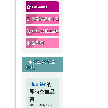
PaGamO
雲端閱讀電子書
OAC兒童主題網
愛學網
即時空氣質量
指數
的
Hualien
即時空氣品
質
2026年08月07日