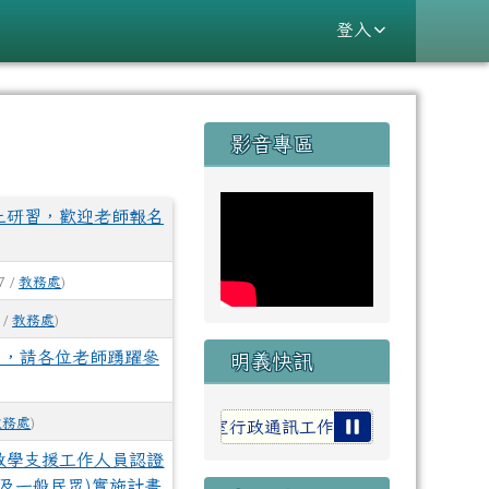
登入
右邊區域內容
影音專區
⏸
上研習，歡迎老師報名
7 /
教務處
)
 /
教務處
)
)，請各位老師踴躍參
明義快訊
教務處
)
114 學年度第四期各處室行政通訊工作紀實
花蓮縣 明義附
教學支援工作人員認證
及一般民眾)實施計畫