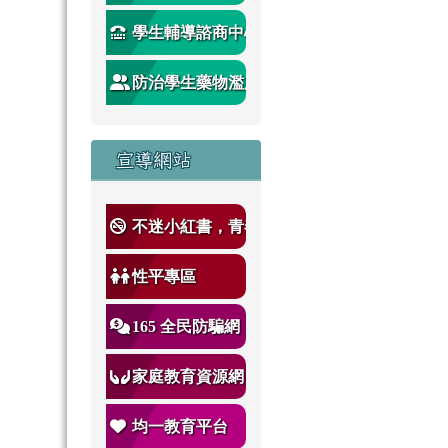
學生輔導諮商中心
防治學生藥物濫用
宣導
宣導網站
不迷小紅書，青春
不迷途
性平專區
165 全民防騙網
家庭教育資源網
均一教育平台