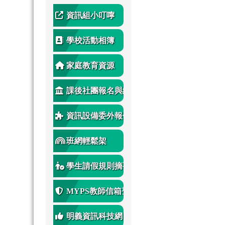
資訊組小叮嚀
學校活動相簿
家庭教育資源
課後社團報名與繳
費
資訊設備委外報修
班網輕鬆架
學生請假規則摘要
MYPS教師信箱登
入
明義資訊科技網