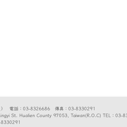
圖
） 電話：03-8326686 傳真：03-8330291
7 ,Mingyi St. Hualien County 97053, Taiwan(R.O.C) TE
-8330291