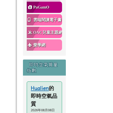
PaGamO
雲端閱讀電子書
OAC兒童主題網
愛學網
即時空氣質量
指數
的
Hualien
即時空氣品
質
2026年08月08日