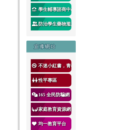
學生輔導諮商中心
防治學生藥物濫用
宣導
宣導網站
不迷小紅書，青春
不迷途
性平專區
165 全民防騙網
家庭教育資源網
均一教育平台