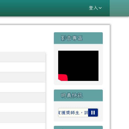
登入
右邊區域內容
影音專區
⏸
明義快訊
，獲1金3銀2銅佳績，祝賀獲獎師生，詳細資訊請點選連結！