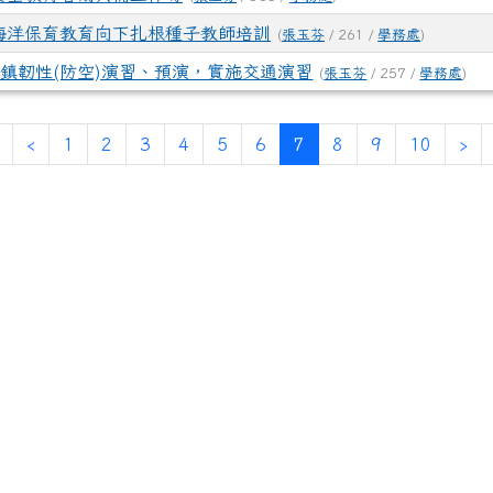
海洋保育教育向下扎根種子教師培訓
(
張玉芬
/ 261 /
學務處
)
5城鎮韌性(防空)演習、預演，實施交通演習
(
張玉芬
/ 257 /
學務處
)
第一頁
上一頁
(目前頁次)
下
‹
1
2
3
4
5
6
7
8
9
10
›