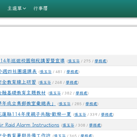
學
主選單
行事曆
域
114年巡迴校園租稅講習暨宣導
(
張玉芬
/ 275 /
學務處
)
小週四社團選課表
(
張玉芬
/ 481 /
學務處
)
安全教育線上研習
(
張玉芬
/ 268 /
學務處
)
金融基礎教育主題教材
(
張玉芬
/ 382 /
學務處
)
4學年成立集郵教室彙總表」
(
張玉芬
/ 285 /
學務處
)
花蓮縣114年度親子共融·歡樂一夏
(
張玉芬
/ 339 /
學務處
)
盃第12屆全國中小學網路小論文專題暨本土使命式行動研究競賽
ir Raid Alarm Instructions
(
張玉芬
/ 308 /
學務處
)
安全教育暑期共備工作坊
(
張玉芬
/ 365 /
學務處
)