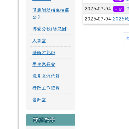
2025-07-04
研習
明義附幼招生抽籤
公告
2025-07-04
202
博愛分校(幼兒園)
«
人事室
藝術才能班
學生家長會
意見交流信箱
行政工作紀實
會計室
課程教學