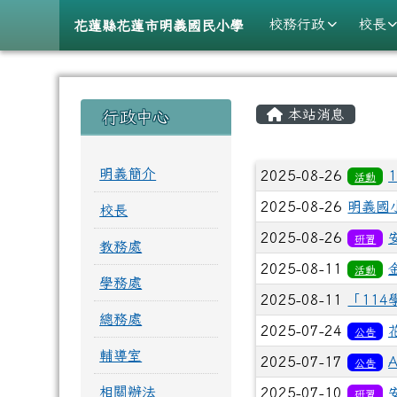
導覽列
跳至主內容區
花蓮縣花蓮市明義國民小
校務行政
校長
花蓮縣花蓮市明義國民小學
頁尾區域
主內容區
左邊區域內容
本站消息
行政中心
文章列表
明義簡介
2025-08-26
活動
2025-08-26
明義國
校長
2025-08-26
研習
教務處
2025-08-11
活動
學務處
2025-08-11
「11
總務處
2025-07-24
公告
附幼115年度新生報名抽籤公告
本校參加114學年度太平洋
輔導室
2025-07-17
A
公告
相關辦法
2025-07-10
研習